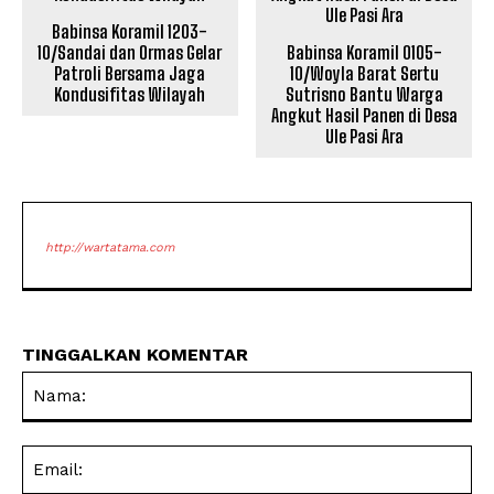
Babinsa Koramil 1203-
10/Sandai dan Ormas Gelar
‎Babinsa Koramil 0105-
Patroli Bersama Jaga
10/Woyla Barat Sertu
Kondusifitas Wilayah
Sutrisno Bantu Warga
Angkut Hasil Panen di Desa
Ule Pasi Ara
http://wartatama.com
TINGGALKAN KOMENTAR
Na
Ema