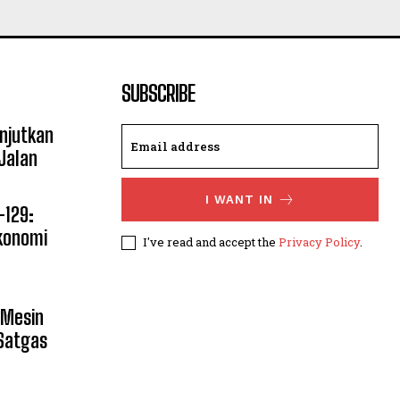
SUBSCRIBE
njutkan
 Jalan
I WANT IN
129:
Ekonomi
I've read and accept the
Privacy Policy
.
Mesin
Satgas