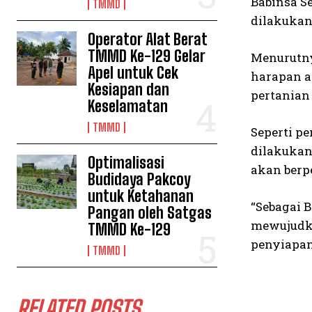
Babinsa S
TMMD
dilakukan
Operator Alat Berat
TMMD Ke-129 Gelar
Menurutny
Apel untuk Cek
harapan a
Kesiapan dan
pertanian
Keselamatan
TMMD
Seperti p
dilakukan
Optimalisasi
akan berp
Budidaya Pakcoy
untuk Ketahanan
“Sebagai 
Pangan oleh Satgas
mewujudk
TMMD Ke-129
penyiapan
TMMD
RELATED POSTS