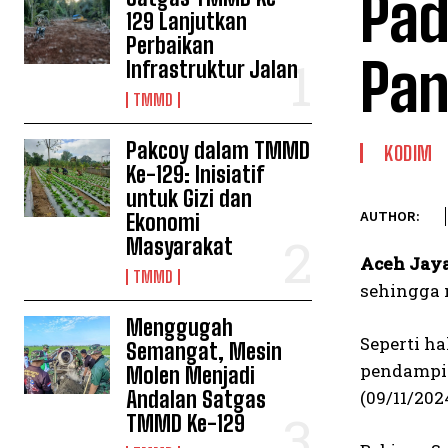
Pad
129 Lanjutkan
Perbaikan
Pan
Infrastruktur Jalan
TMMD
Pakcoy dalam TMMD
KODIM
Ke-129: Inisiatif
untuk Gizi dan
Ekonomi
AUTHOR:
Masyarakat
Aceh Jay
TMMD
sehingga 
Menggugah
Seperti h
Semangat, Mesin
pendampin
Molen Menjadi
Andalan Satgas
(09/11/202
TMMD Ke-129