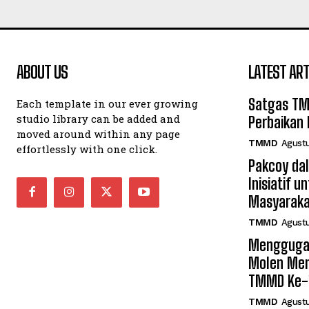
ABOUT US
LATEST ART
Satgas TM
Each template in our ever growing
studio library can be added and
Perbaikan 
moved around within any page
TMMD
Agustu
effortlessly with one click.
Pakcoy da
Inisiatif u
Masyarak
TMMD
Agustu
Mengguga
Molen Men
TMMD Ke-
TMMD
Agustu