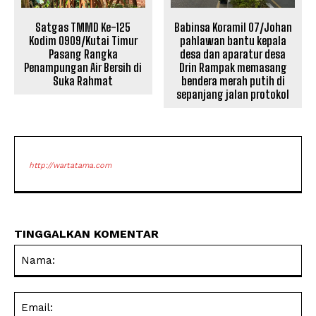
Satgas TMMD Ke-125
Babinsa Koramil 07/Johan
Kodim 0909/Kutai Timur
pahlawan bantu kepala
Pasang Rangka
desa dan aparatur desa
Penampungan Air Bersih di
Drin Rampak memasang
Suka Rahmat
bendera merah putih di
sepanjang jalan protokol
http://wartatama.com
TINGGALKAN KOMENTAR
Na
Ema