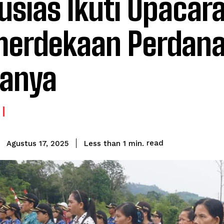
usias Ikuti Upacar
erdekaan Perdana
anya
read
Less than 1
min.
Agustus 17, 2025