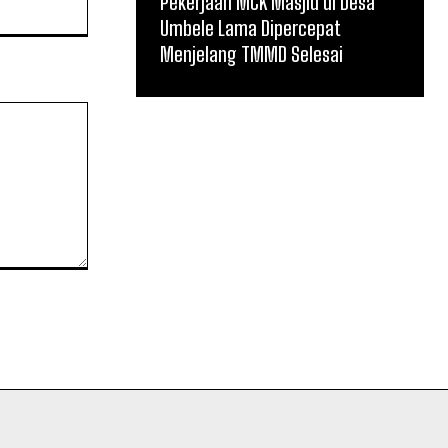
Pekerjaan MCK Masjid di Desa
Website:
Umbele Lama Dipercepat
Menjelang TMMD Selesai