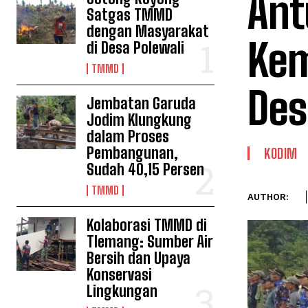
Ant
Satgas TMMD
dengan Masyarakat
Kem
di Desa Polewali
TMMD
Des
Jembatan Garuda
Jodim Klungkung
dalam Proses
Pembangunan,
KODIM
Sudah 40,15 Persen
TMMD
AUTHOR:
Kolaborasi TMMD di
Tlemang: Sumber Air
Bersih dan Upaya
Konservasi
Lingkungan