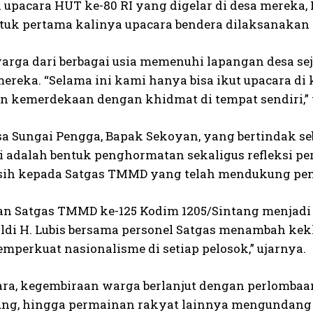
 upacara HUT ke-80 RI yang digelar di desa mereka,
tuk pertama kalinya upacara bendera dilaksanakan d
arga dari berbagai usia memenuhi lapangan desa sej
mereka. “Selama ini kami hanya bisa ikut upacara di
 kemerdekaan dengan khidmat di tempat sendiri,” 
sa Sungai Pengga, Bapak Sekoyan, yang bertindak 
 adalah bentuk penghormatan sekaligus refleksi p
sih kepada Satgas TMMD yang telah mendukung penu
tan Satgas TMMD ke-125 Kodim 1205/Sintang menjadi 
ldi H. Lubis bersama personel Satgas menambah ke
mperkuat nasionalisme di setiap pelosok,” ujarnya.
ara, kegembiraan warga berlanjut dengan perlomba
ung, hingga permainan rakyat lainnya mengundang 