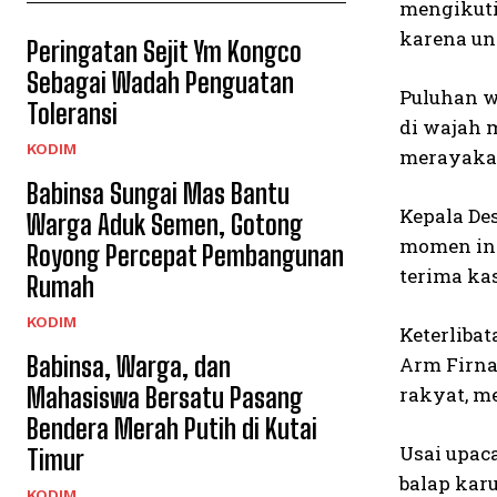
mengikuti
karena un
Peringatan Sejit Ym Kongco
Sebagai Wadah Penguatan
Puluhan w
Toleransi
di wajah 
KODIM
merayakan
Babinsa Sungai Mas Bantu
Kepala De
Warga Aduk Semen, Gotong
momen ini
Royong Percepat Pembangunan
terima ka
Rumah
KODIM
Keterliba
Babinsa, Warga, dan
Arm Firna
Mahasiswa Bersatu Pasang
rakyat, me
Bendera Merah Putih di Kutai
Usai upac
Timur
balap kar
KODIM