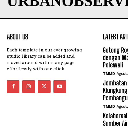
URBANOBSERV
ABOUT US
LATEST ART
Gotong Ro
Each template in our ever growing
studio library can be added and
dengan Ma
moved around within any page
Polewali
effortlessly with one click.
TMMD
Agustu
Jembatan 
Klungkung
Pembangun
TMMD
Agustu
Kolaboras
Sumber Air