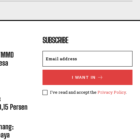
SUBSCRIBE
 TMMD
esa
I WANT IN
m
I've read and accept the
Privacy Policy
.
s
,15 Persen
mang:
paya