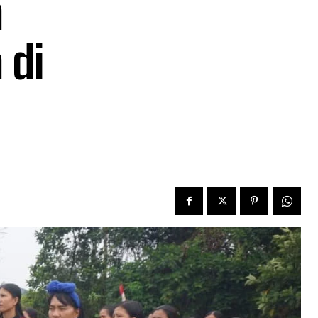
a
 di