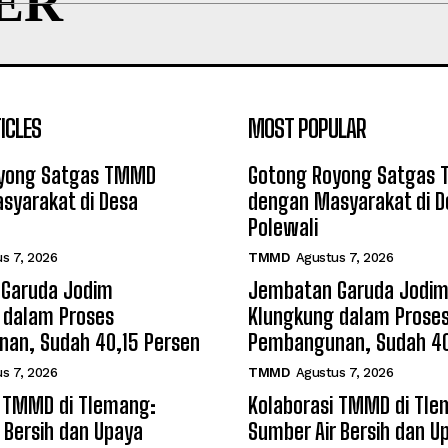
ER
ICLES
MOST POPULAR
yong Satgas TMMD
Gotong Royong Satgas
syarakat di Desa
dengan Masyarakat di D
Polewali
s 7, 2026
TMMD
Agustus 7, 2026
Garuda Jodim
Jembatan Garuda Jodi
 dalam Proses
Klungkung dalam Prose
an, Sudah 40,15 Persen
Pembangunan, Sudah 40
s 7, 2026
TMMD
Agustus 7, 2026
i TMMD di Tlemang:
Kolaborasi TMMD di Tle
 Bersih dan Upaya
Sumber Air Bersih dan U