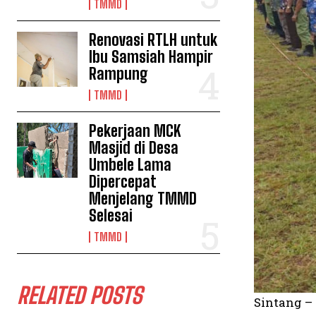
TMMD
Renovasi RTLH untuk
Ibu Samsiah Hampir
Rampung
TMMD
Pekerjaan MCK
Masjid di Desa
Umbele Lama
Dipercepat
Menjelang TMMD
Selesai
TMMD
RELATED POSTS
Sintang –