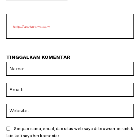
http://wartatama.com
TINGGALKAN KOMENTAR
Na
Ema
Web
Simpan nama, email, dan situs web saya di browser ini untuk
lain kali saya berkomentar.