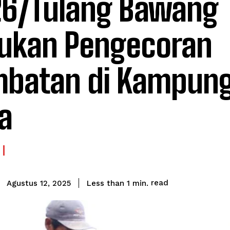
6/Tulang Bawang
ukan Pengecoran
batan di Kampung
a
read
Less than 1
min.
Agustus 12, 2025