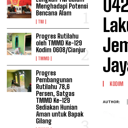
042
Menghadapi Potensi
Bencana Alam
Lak
TNI
Progres Rutilahu
Jem
oleh TMMD Ke-129
Kodim 0608/Cianjur
Jay
TMMD
Progres
Pembangunan
KODIM
Rutilahu 78,6
Persen, Satgas
TMMD Ke-129
AUTHOR:
Sediakan Hunian
Aman untuk Bapak
Gilang