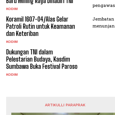
Baru Mihing Raya Dihadiri TNI
pengawasa
KODIM
Koramil 1607-04/Alas Gelar
Jembatan 
Patroli Rutin untuk Keamanan
menunjang
dan Keteriban
KODIM
Dukungan TNI dalam
Pelestarian Budaya, Kasdim
Sumbawa Buka Festival Paroso
KODIM
ARTIKULLI PARAPRAK