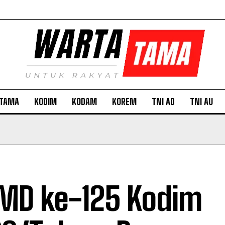
TAMA
KODIM
KODAM
KOREM
TNI AD
TNI AU
D ke-125 Kodim