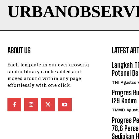
URBANOBSERV
ABOUT US
LATEST ART
Langkah T
Each template in our ever growing
studio library can be added and
Potensi B
moved around within any page
TNI
Agustus 7
effortlessly with one click.
Progres R
129 Kodim 
TMMD
Agustu
Progres P
78,6 Pers
Sediakan 