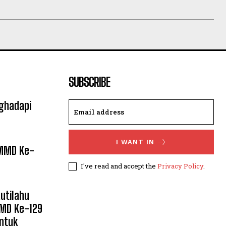
SUBSCRIBE
ghadapi
I WANT IN
TMMD Ke-
I've read and accept the
Privacy Policy
.
utilahu
MMD Ke-129
ntuk