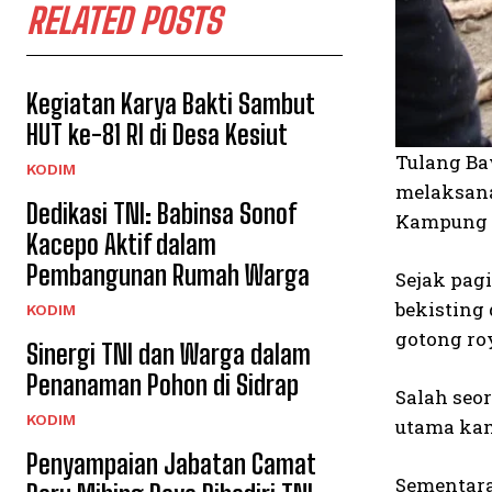
RELATED POSTS
Kegiatan Karya Bakti Sambut
HUT ke-81 RI di Desa Kesiut
Tulang Ba
KODIM
melaksana
Dedikasi TNI: Babinsa Sonof
Kampung M
Kacepo Aktif dalam
Pembangunan Rumah Warga
Sejak pag
bekisting
KODIM
gotong ro
Sinergi TNI dan Warga dalam
Penanaman Pohon di Sidrap
Salah seo
KODIM
utama kam
Penyampaian Jabatan Camat
Sementara