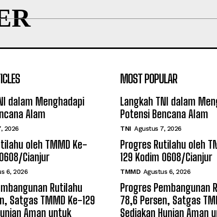
ER
ICLES
MOST POPULAR
NI dalam Menghadapi
Langkah TNI dalam Men
encana Alam
Potensi Bencana Alam
, 2026
TNI
Agustus 7, 2026
utilahu oleh TMMD Ke-
Progres Rutilahu oleh 
0608/Cianjur
129 Kodim 0608/Cianjur
s 6, 2026
TMMD
Agustus 6, 2026
embangunan Rutilahu
Progres Pembangunan R
en, Satgas TMMD Ke-129
78,6 Persen, Satgas T
Hunian Aman untuk
Sediakan Hunian Aman u