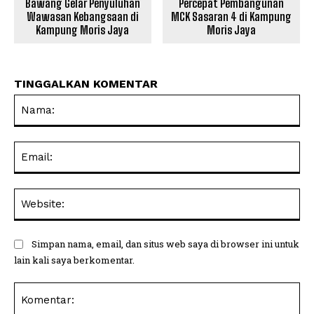
Bawang Gelar Penyuluhan
Percepat Pembangunan
Wawasan Kebangsaan di
MCK Sasaran 4 di Kampung
Kampung Moris Jaya
Moris Jaya
TINGGALKAN KOMENTAR
Na
Ema
Web
Simpan nama, email, dan situs web saya di browser ini untuk
lain kali saya berkomentar.