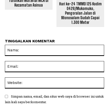
Turunkan Material MCK di
Hari ke-24 TMMD 125 Kodim
Kecamatan Asinua
0428/Mukomuko,
Pengoralan Jalan di
Wonosalam Sudah Capai
1.300 Meter
TINGGALKAN KOMENTAR
Na
Ema
Web
Simpan nama, email, dan situs web saya di browser ini untuk
lain kali saya berkomentar.