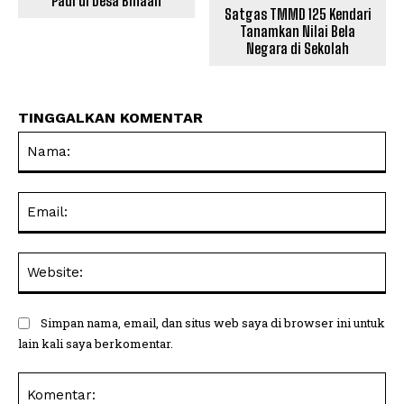
Padi di Desa Binaan
Satgas TMMD 125 Kendari
Tanamkan Nilai Bela
Negara di Sekolah
TINGGALKAN KOMENTAR
Na
Ema
Web
Simpan nama, email, dan situs web saya di browser ini untuk
lain kali saya berkomentar.