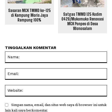
Sasaran MCK TMMD ke-125
Satgas TMMD 125 Kodim
di Kampung Moris Jaya
0428/Mukomuko Renovasi
Rampung 100%
MCK Ponpes di Desa
Wonosalam
TINGGALKAN KOMENTAR
Na
Ema
Web
Simpan nama, email, dan situs web saya di browser ini untuk
lain kali saya berkomentar.