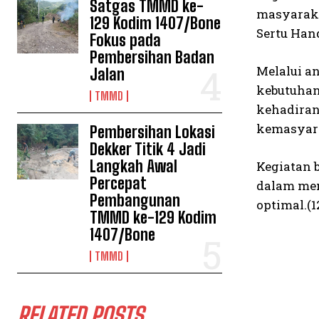
Satgas TMMD ke-
masyaraka
129 Kodim 1407/Bone
Sertu Han
Fokus pada
Pembersihan Badan
Melalui a
Jalan
kebutuhan
TMMD
kehadiran
kemasyar
Pembersihan Lokasi
Dekker Titik 4 Jadi
Langkah Awal
Kegiatan 
Percepat
dalam men
Pembangunan
optimal.(1
TMMD ke-129 Kodim
1407/Bone
TMMD
RELATED POSTS