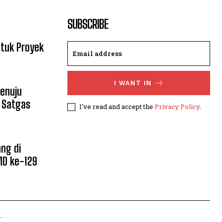
SUBSCRIBE
ntuk Proyek
I WANT IN
enuju
 Satgas
I've read and accept the
Privacy Policy
.
ng di
D ke-129
.