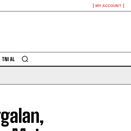
MY ACCOUNT
TNI AL
galan,