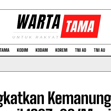
TAMA
KODIM
KODAM
KOREM
TNI AD
TNI AU
gkatkan Kemanung