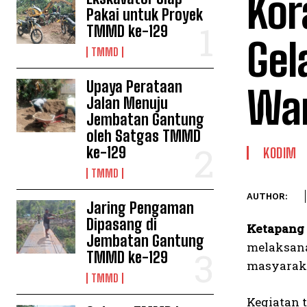
Kor
Pakai untuk Proyek
TMMD ke-129
Gel
TMMD
Upaya Perataan
Wa
Jalan Menuju
Jembatan Gantung
oleh Satgas TMMD
ke-129
KODIM
TMMD
AUTHOR:
Jaring Pengaman
Dipasang di
Ketapang
Jembatan Gantung
melaksana
TMMD ke-129
masyaraka
TMMD
Kegiatan 