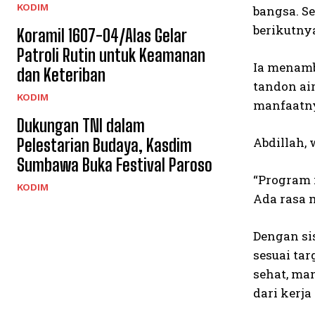
KODIM
bangsa. S
berikutnya
Koramil 1607-04/Alas Gelar
Patroli Rutin untuk Keamanan
Ia menamb
dan Keteriban
tandon ai
KODIM
manfaatn
Dukungan TNI dalam
Abdillah,
Pelestarian Budaya, Kasdim
Sumbawa Buka Festival Paroso
“Program 
KODIM
Ada rasa 
Dengan si
sesuai tar
sehat, ma
dari kerj