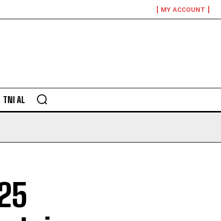
MY ACCOUNT
TNI AL
25