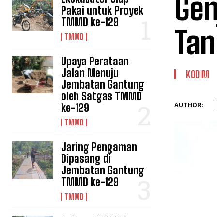
Gen
Pakai untuk Proyek
TMMD ke-129
Tan
TMMD
Upaya Perataan
Jalan Menuju
KODIM
Jembatan Gantung
oleh Satgas TMMD
ke-129
AUTHOR:
TMMD
Jaring Pengaman
Dipasang di
Jembatan Gantung
TMMD ke-129
TMMD