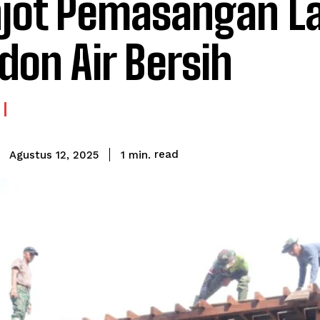
jot Pemasangan La
don Air Bersih
read
1
min.
Agustus 12, 2025