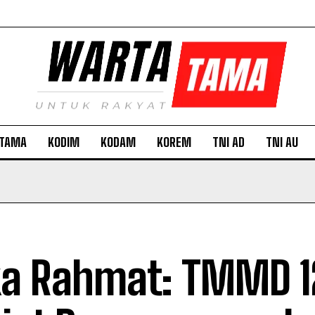
TAMA
KODIM
KODAM
KOREM
TNI AD
TNI AU
a Rahmat: TMMD 1