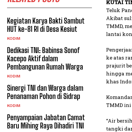
KUTAI T
Teluk Pan
Akibat su
Kegiatan Karya Bakti Sambut
TMMD, me
HUT ke-81 RI di Desa Kesiut
lantai kon
KODIM
Dedikasi TNI: Babinsa Sonof
Pengerjaa
Kacepo Aktif dalam
ke atas r
prajurit 
Pembangunan Rumah Warga
hingga me
KODIM
khas Indo
Sinergi TNI dan Warga dalam
Penanaman Pohon di Sidrap
Komandan 
TMMD ini 
KODIM
Penyampaian Jabatan Camat
“Air bers
Baru Mihing Raya Dihadiri TNI
tangki da