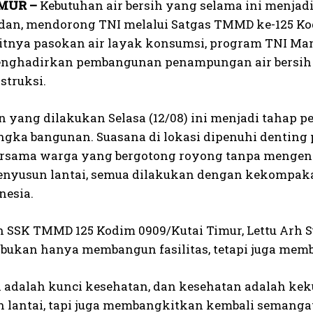
IMUR –
Kebutuhan air bersih yang selama ini menja
dan, mendorong TNI melalui Satgas TMMD ke-125 Kod
litnya pasokan air layak konsumsi, program TNI M
nghadirkan pembangunan penampungan air bersih 
struksi.
n yang dilakukan Selasa (12/08) ini menjadi tahap p
angka bangunan. Suasana di lokasi dipenuhi denting
bersama warga yang bergotong royong tanpa mengen
nyusun lantai, semua dilakukan dengan kekompak
nesia.
SSK TMMD 125 Kodim 0909/Kutai Timur, Lettu Arh 
bukan hanya membangun fasilitas, tetapi juga mem
ih adalah kunci kesehatan, dan kesehatan adalah k
n lantai, tapi juga membangkitkan kembali semangat