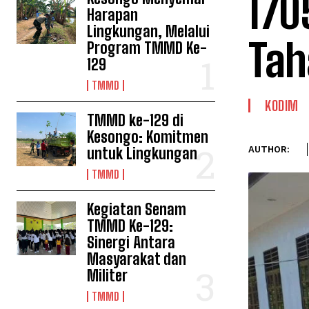
170
Harapan
Lingkungan, Melalui
Tah
Program TMMD Ke-
129
TMMD
KODIM
TMMD ke-129 di
Kesongo: Komitmen
untuk Lingkungan
AUTHOR:
TMMD
Kegiatan Senam
TMMD Ke-129:
Sinergi Antara
Masyarakat dan
Militer
TMMD