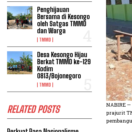
Penghijauan
Bersama di Kesongo
oleh Satgas TMMD
dan Warga
TMMD
Desa Kesongo Hijau
Berkat TMMD ke-129
Kodim
0813/Bojonegoro
TMMD
NABIRE — 
RELATED POSTS
prajurit 
pembangu
Perkuat Rasa Nasionalisme,