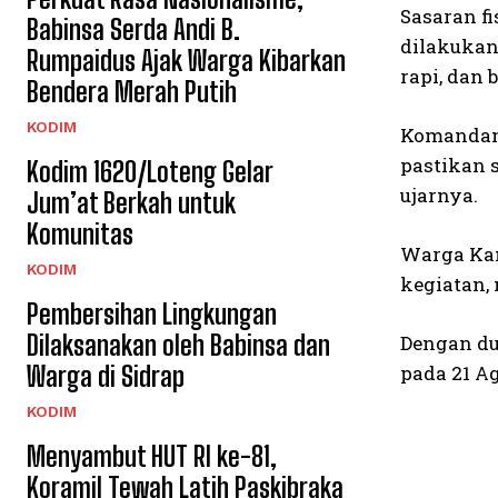
Sasaran fi
Babinsa Serda Andi B.
dilakukan
Rumpaidus Ajak Warga Kibarkan
rapi, dan
Bendera Merah Putih
KODIM
Komandan 
pastikan 
Kodim 1620/Loteng Gelar
ujarnya.
Jum’at Berkah untuk
Komunitas
Warga Kam
KODIM
kegiatan,
Pembersihan Lingkungan
Dilaksanakan oleh Babinsa dan
Dengan du
Warga di Sidrap
pada 21 A
KODIM
Menyambut HUT RI ke-81,
Koramil Tewah Latih Paskibraka