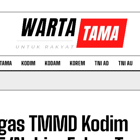
TAMA
KODIM
KODAM
KOREM
TNI AD
TNI AU
gas TMMD Kodim