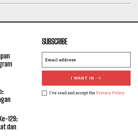
SUBSCRIBE
apan
ogram
I WANT IN
o:
I've read and accept the
Privacy Policy
.
ngan
Ke-129:
kat dan