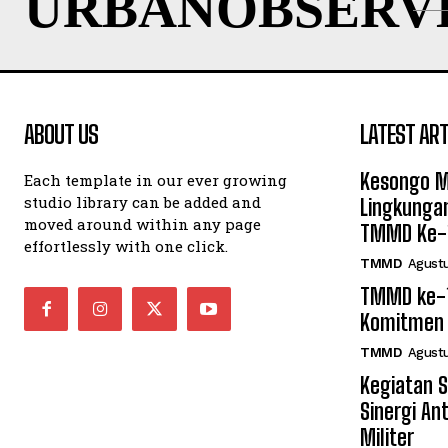
URBANOBSERV
ABOUT US
LATEST ART
Kesongo M
Each template in our ever growing
studio library can be added and
Lingkunga
moved around within any page
TMMD Ke-
effortlessly with one click.
TMMD
Agustu
TMMD ke-1
Komitmen 
TMMD
Agustu
Kegiatan 
Sinergi An
Militer