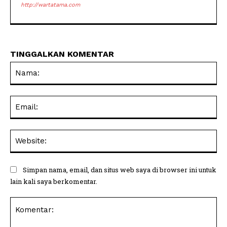
http://wartatama.com
TINGGALKAN KOMENTAR
Na
Ema
Web
Simpan nama, email, dan situs web saya di browser ini untuk
lain kali saya berkomentar.