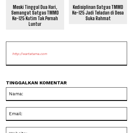
Meski Tinggal Dua Hari,
Kedisiplinan Satgas TMMD
Semangat Satgas TMMD
Ke-125 Jadi Teladan di Desa
Ke-125 Kutim Tak Pernah
Suka Rahmat
Luntur
http://wartatama.com
TINGGALKAN KOMENTAR
Na
Ema
Web