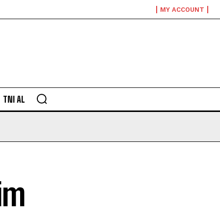
MY ACCOUNT
TNI AL
im