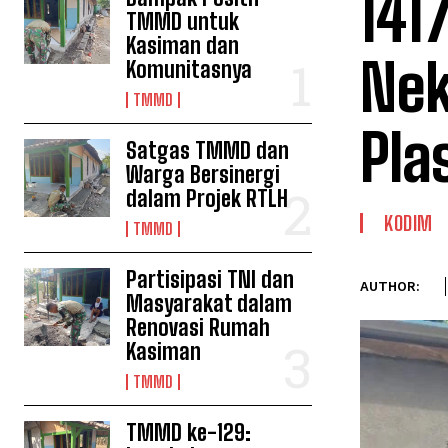
141
TMMD untuk
Kasiman dan
Nek
Komunitasnya
TMMD
Pla
Satgas TMMD dan
Warga Bersinergi
dalam Projek RTLH
KODIM
TMMD
Partisipasi TNI dan
AUTHOR:
Masyarakat dalam
Renovasi Rumah
Kasiman
TMMD
TMMD ke-129: