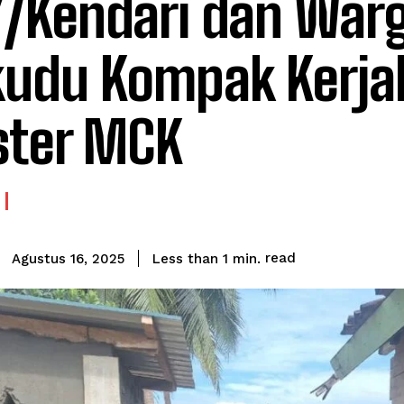
7/Kendari dan War
udu Kompak Kerja
ster MCK
read
Less than 1
min.
Agustus 16, 2025