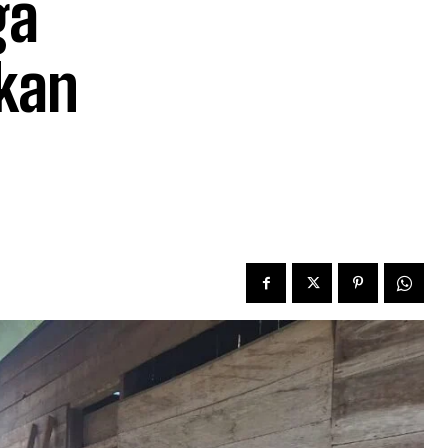
ga
kan