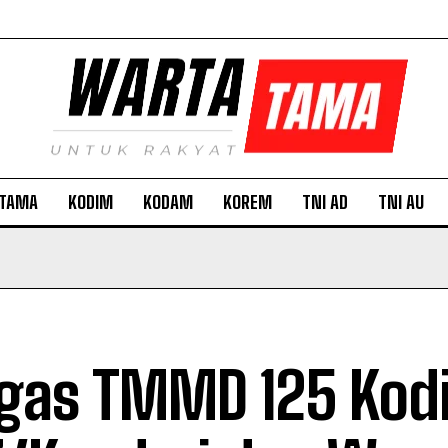
TAMA
KODIM
KODAM
KOREM
TNI AD
TNI AU
gas TMMD 125 Kod