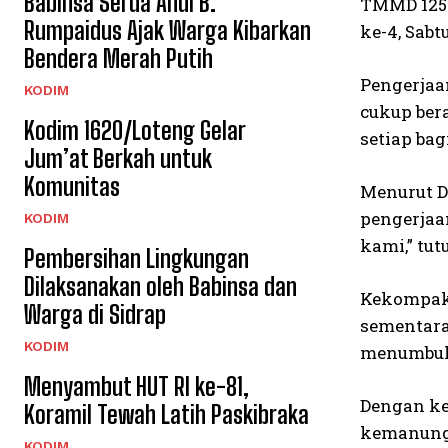
Babinsa Serda Andi B.
TMMD 125 
Rumpaidus Ajak Warga Kibarkan
ke-4, Sabtu
Bendera Merah Putih
Pengerjaa
KODIM
cukup ber
Kodim 1620/Loteng Gelar
setiap ba
Jum’at Berkah untuk
Komunitas
Menurut D
pengerjaa
KODIM
kami,” tut
Pembersihan Lingkungan
Dilaksanakan oleh Babinsa dan
Kekompaka
Warga di Sidrap
sementara
KODIM
menumbuh
Menyambut HUT RI ke-81,
Dengan ker
Koramil Tewah Latih Paskibraka
kemanungg
KODIM