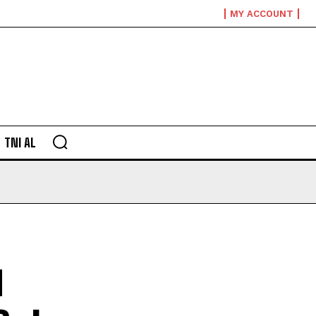
MY ACCOUNT
TNI AL
u