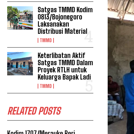
Satgas TMMD Kodim
0813/Bojonegoro
Laksanakan
Distribusi Material
TMMD
Keterlibatan Aktif
Satgas TMMD Dalam
Proyek RTLH untuk
Keluarga Bapak Ladi
TMMD
RELATED POSTS
Kodim 1707/Merauke Beri