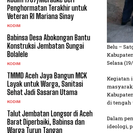
Penghormatan Terakhir untuk
Veteran RI Mariana Sinay
KODIM
Babinsa Desa Abokongan Bantu
Konstruksi Jembatan Sungai
Belu – Sa
Bolalele
Kabupaten
Selasa (19
KODIM
TMMD Aceh Jaya Bangun MCK
Kegiatan 
Layak untuk Warga, Sanitasi
masyaraka
Sehat Jadi Sasaran Utama
Kabupaten
KODIM
di tengah 
Talut Jembatan Longsor di Aceh
Dalam pen
Barat Diperbaiki, Babinsa dan
ideologi,
Warga Turun Tangan