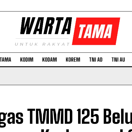
TAMA
KODIM
KODAM
KOREM
TNI AD
TNI AU
gas TMMD 125 Bel