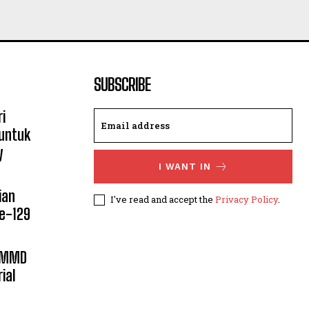
SUBSCRIBE
i
untuk
y
I WANT IN
ian
I've read and accept the
Privacy Policy
.
e-129
 TMMD
ial