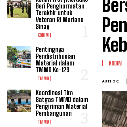
Ber
Beri Penghormatan
Terakhir untuk
Pe
Veteran RI Mariana
Sinay
KODIM
Ke
Pentingnya
Pendistribusian
Material dalam
KODIM
TMMD Ke-129
TMMD
AUTHOR:
Koordinasi Tim
Satgas TMMD dalam
Pengiriman Material
Pembangunan
TMMD