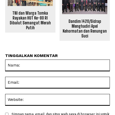
TNI dan Warga Tomka
Rayakan HUT Ke-80 RI
Dandim 1420/Sidrap
Dibalut Semangat Merah
Menghadiri Apel
Putih
Kehormatan dan Renungan
Suci
TINGGALKAN KOMENTAR
Na
Ema
Web
Simpan nama, email, dan situs web saya di browser ini untuk