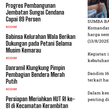
Progres Pembangunan
Jembatan Sungai Cendana
Capai 89 Persen
SUMBA BAR
KODIM
Komandan 
harga sem
Babinsa Kelurahan Wala Berikan
(13/8/2025)
Dukungan pada Petani Selama
Musim Kemarau
Kegiatan 
KODIM
kebutuhan
Danramil Klungkung Pimpin
Dandim 16
Pembagian Bendera Merah
terkait h
Putih
KODIM
Dalam kes
Persiapan Meriahkan HUT RI ke-
penting d
81 di Kecamatan Kerambitan