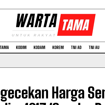
TAMA
KODIM
KODAM
KOREM
TNI AD
TNI AU
gecekan Harga Se