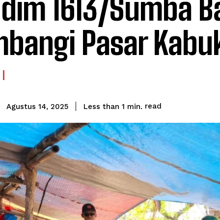
dim 1613/Sumba B
bangi Pasar Kabu
read
Less than 1
min.
Agustus 14, 2025