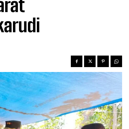
arat
karudi