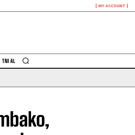
MY ACCOUNT
TNI AL
mbako,