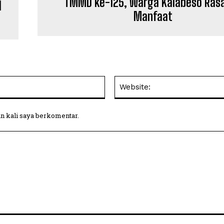
TMMD ke-125, Warga Kalabeso Ras
I
Manfaat
Email:
in kali saya berkomentar.