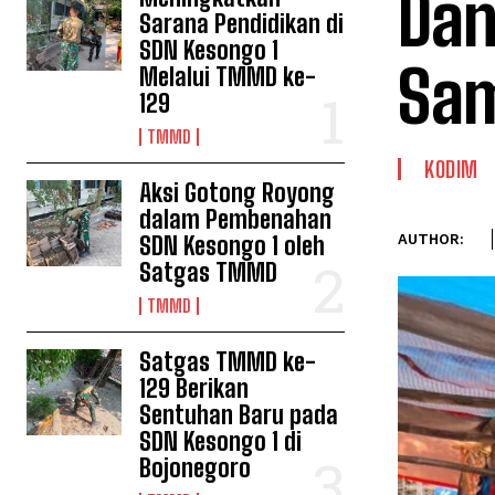
Dan
Sarana Pendidikan di
SDN Kesongo 1
Sam
Melalui TMMD ke-
129
TMMD
KODIM
Aksi Gotong Royong
dalam Pembenahan
SDN Kesongo 1 oleh
AUTHOR:
Satgas TMMD
TMMD
Satgas TMMD ke-
129 Berikan
Sentuhan Baru pada
SDN Kesongo 1 di
Bojonegoro