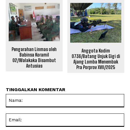
Pengarahan Linmas oleh
Anggota Kodim
Babinsa Koramil
0736/Batang Unjuk Gigi di
02/Walakaka Disambut
Ajang Lomba Menembak
Antusias
Pra Porprov XVII/2025
TINGGALKAN KOMENTAR
Na
Ema