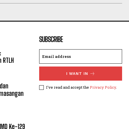
SUBSCRIBE
:
 RTLH
I WANT IN
 dan
I've read and accept the
Privacy Policy
.
emasangan
MMD Ke-129