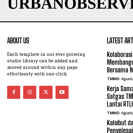
URBANOBSERV
ABOUT US
LATEST ART
Kolaboras
Each template in our ever growing
studio library can be added and
Membangu
moved around within any page
Bersama M
effortlessly with one click.
TMMD
Agustu
Kerja Sam
Satgas T
Lantai RTL
TMMD
Agustu
Kalsibut d
Penyelesa