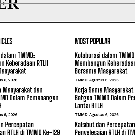
ER
ICLES
MOST POPULAR
i dalam TMMD:
Kolaborasi dalam TMMD
n Keberadaan RTLH
Membangun Keberadaan
asyarakat
Bersama Masyarakat
s 6, 2026
TMMD
Agustus 6, 2026
a Masyarakat dan
Kerja Sama Masyarakat
MMD Dalam Pemasangan
Satgas TMMD Dalam P
H
Lantai RTLH
s 6, 2026
TMMD
Agustus 6, 2026
an Percepatan
Kalsibut dan Percepatan
ian RTLH di TMMD Ke-129
Penyelesaian RTLH di T