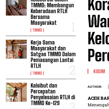
Kor
TMMD: Membangun
Keberadaan RTLH
War
Bersama
Masyarakat
TMMD
Kel
Kerja Sama
Masyarakat dan
Per
Satgas TMMD Dalam
Pemasangan Lantai
RTLH
KODIM
TMMD
Kalsibut dan
AUTHOR:
Percepatan
Penyelesaian RTLH di
ACEH BA
TMMD Ke-129
Menengah 