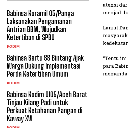
atensi da
Babinsa Koramil 05/Panga
menjadi ba
Laksanakan Pengamanan
Lanjut Da
Antrian BBM, Wujudkan
masyaraka
Ketertiban di SPBU
kedekatan
KODIM
Babinsa Sertu SS Bintang Ajak
“Tentu ini
Warga Dukung Implementasi
para Babi
Perda Ketertiban Umum
memandang
KODIM
Babinsa Kodim 0105/Aceh Barat
Tinjau Kilang Padi untuk
Perkuat Ketahanan Pangan di
Kaway XVI
KODIM