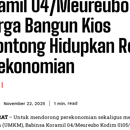
amil 04/Meureubo
ga Bangun Kios
ontong Hidupkan R
ekonomian
read
1
min.
November 22, 2025
RAT
– Untuk mendorong perekonomian sekaligus mem
(UMKM), Babinsa Koramil 04/Meureubo Kodim 0105/A