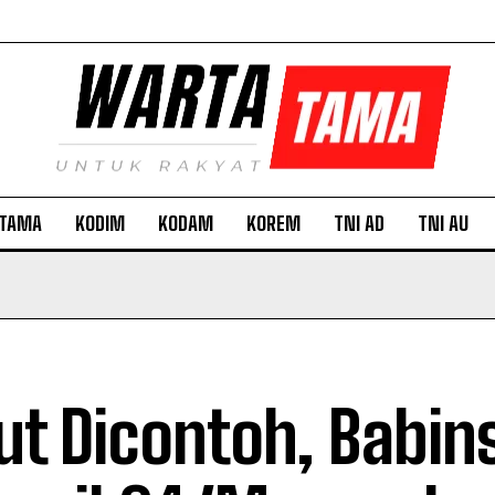
TAMA
KODIM
KODAM
KOREM
TNI AD
TNI AU
ut Dicontoh, Babin