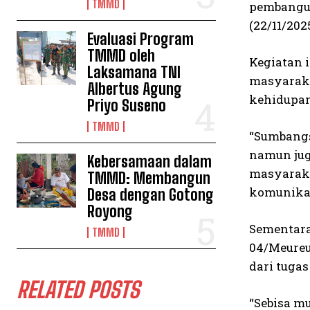
TMMD
pembangun
(22/11/20
Evaluasi Program
TMMD oleh
Kegiatan 
Laksamana TNI
masyaraka
Albertus Agung
kehidupan
Priyo Suseno
TMMD
“Sumbangs
namun jug
Kebersamaan dalam
masyaraka
TMMD: Membangun
komunikasi
Desa dengan Gotong
Royong
Sementara 
TMMD
04/Meureu
dari tuga
RELATED POSTS
“Sebisa m