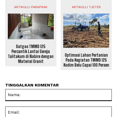
ARTIKULLI PARAPRAK
ARTIKULLI TJETËR
Satgas TMMD 125
Percantik Lantai Gereja
Optimasi Lahan Pertanian
Talitakum di Nabire dengan
Pada Kegiatan TMMD 125
Material Granit
Kodim Belu Capai 100 Persen
TINGGALKAN KOMENTAR
Na
Ema