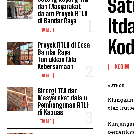
Sat
dan Masyarakat
dalam Proyek RTLH
Itd
di Bandar Raya
TMMD
Kod
Proyek RTLH di Desa
Bandar Raya
Tunjukkan Nilai
Kebersamaan
KODIM
TMMD
AUTHOR:
Sinergi TNI dan
Masyarakat dalam
Klungkung
Pembangunan RTLH
oleh Irutb
di Kapuas
TMMD
Kunjungan
pemeriksa