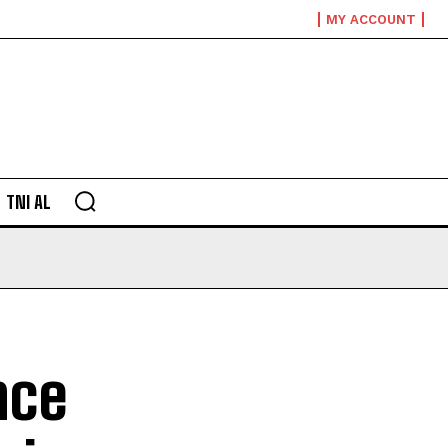
MY ACCOUNT
TNI AL
nce