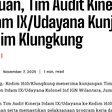
uan, Tim Audit Kine
am IX/Udayana Kun
im Klungkung
read
1
min.
November 7, 2025
,- Kodim 1610/Klungkung menerima kunjungan Tim 
en Itdam IX/Udayana Kolonel Inf IGN Wilantara, Jumat
 Tim Audit Kinerja Itdam IX/Udayana ke Kodim 16
an serta memastikan pelaksanaan program kerja da