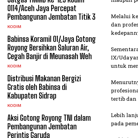
0114/Aceh Jaya Percepat
Pembangunan Jembatan Titik 3
Melalui k
dan profe
KODIM
kedepanny
Babinsa Koramil 01/Jaya Gotong
Royong Bersihkan Saluran Air,
Sementara 
Cegah Banjir di Meunasah Weh
IX/Udayan
untuk men
KODIM
Distribusi Makanan Bergizi
Menurutny
Gratis oleh Babinsa di
profesion
Kabupaten Sidrap
tertib dan
KODIM
Lebih lan
Aksi Gotong Royong TNI dalam
pada peme
Pembangunan Jembatan
Perintis Garuda