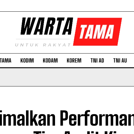
TAMA
KODIM
KODAM
KOREM
TNI AD
TNI AU
imalkan Performa