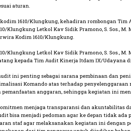
esuai aturan.
akodim 1610/Klungkung, kehadiran rombongan Tim Au
10/Klungkung Letkol Kav Sidik Pramono, S. Sos., M.
erwira Kodim 1610/Klungkung.
10/Klungkung Letkol Kav Sidik Pramono, S. Sos., 
atang kepada Tim Audit Kinerja Itdam IX/Udayana 
audit ini penting sebagai sarana pembinaan dan pen
imalisasi Komando atas terhadap penyelenggaraan
la pemanfaatan anggaran, sehingga kegiatan ini men
omitmen menjaga transparansi dan akuntabilitas da
audit bisa menjadi pedoman agar ke depan tidak ad
jaran staf agar melaksanakan kegiatan ini dengan p
nekanan dari tim pengawas untuk dijadikan bahan 