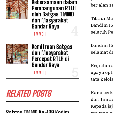
Kebersamaan dalam
berjalan s
Pembangunan RTLH
oleh Satgas TMMD
Tiba di M
dan Masyarakat
Dandim 16
Bandar Raya
seluruh P
TMMD
Dandim 16
Kemitraan Satgas
selamat d
dan Masyarakat
Percepat RTLH di
Bandar Raya
Kegiatan 
upaya opt
TMMD
tata kelo
RELATED POSTS
Kami berk
dari tim 
Kepada ja
Satgas TMMD Ke-129 Kodim
maupun pe