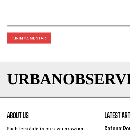
Komentar:
URBANOBSERV
ABOUT US
LATEST ART
Gotong Ro
Each template in our ever growing