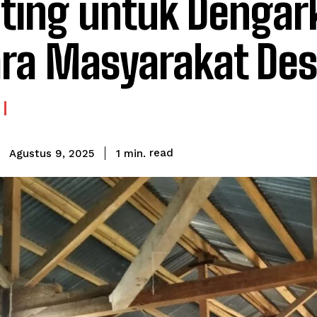
ting untuk Dengar
ra Masyarakat De
read
1
min.
Agustus 9, 2025