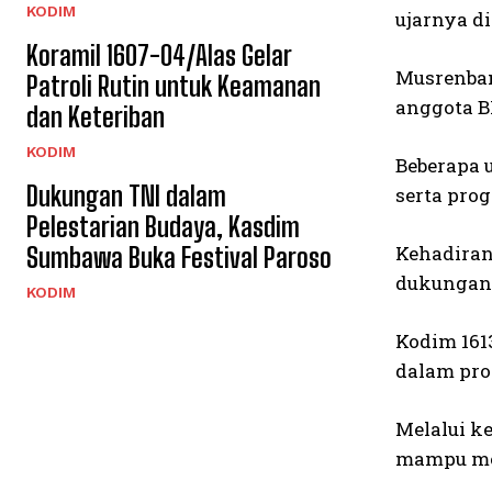
KODIM
ujarnya d
Koramil 1607-04/Alas Gelar
Musrenban
Patroli Rutin untuk Keamanan
anggota B
dan Keteriban
KODIM
Beberapa 
Dukungan TNI dalam
serta pro
Pelestarian Budaya, Kasdim
Kehadiran
Sumbawa Buka Festival Paroso
dukungan 
KODIM
Kodim 161
dalam pro
Melalui k
mampu men