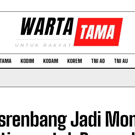
TAMA
KODIM
KODAM
KOREM
TNI AD
TNI AU
srenbang Jadi Mo