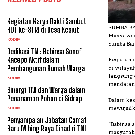
Kegiatan Karya Bakti Sambut
SUMBA BAR
HUT ke-81 RI di Desa Kesiut
Musyawar
KODIM
Sumba Bara
Dedikasi TNI: Babinsa Sonof
Kacepo Aktif dalam
Kegiatan 
Pembangunan Rumah Warga
di wilaya
langsung 
KODIM
mendatan
Sinergi TNI dan Warga dalam
Penanaman Pohon di Sidrap
Dalam kes
mewujudka
KODIM
Penyampaian Jabatan Camat
“Babinsa 
Baru Mihing Raya Dihadiri TNI
masyaraka