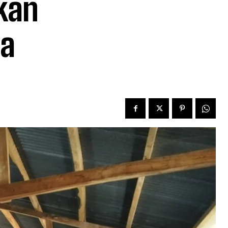
kan
sa