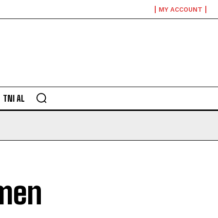
MY ACCOUNT
TNI AL
men