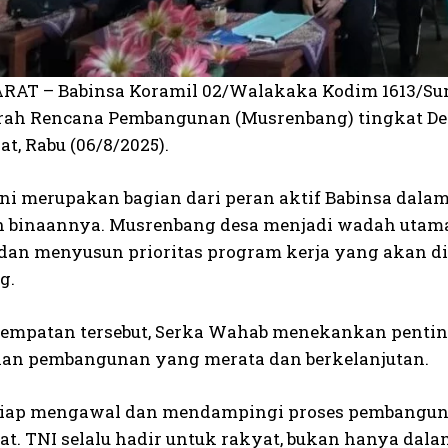
AT – Babinsa Koramil 02/Walakaka Kodim 1613/Sum
ah Rencana Pembangunan (Musrenbang) tingkat De
t, Rabu (06/8/2025).
ini merupakan bagian dari peran aktif Babinsa da
h binaannya. Musrenbang desa menjadi wadah utam
dan menyusun prioritas program kerja yang akan di
g.
empatan tersebut, Serka Wahab menekankan pentin
n pembangunan yang merata dan berkelanjutan.
siap mengawal dan mendampingi proses pembanguna
t. TNI selalu hadir untuk rakyat, bukan hanya dal