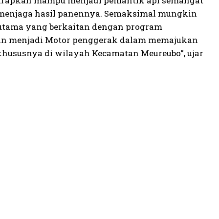
harapkan mampu menjadi pemantik api semangat
un menjaga hasil panennya. Semaksimal mungkin
erutama yang berkaitan dengan program
dan menjadi Motor penggerak dalam memajukan
hususnya di wilayah Kecamatan Meureubo”, ujar