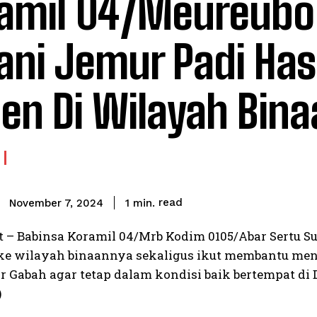
amil 04/Meureubo
ani Jemur Padi Has
en Di Wilayah Bina
read
1
min.
November 7, 2024
t – Babinsa Koramil 04/Mrb Kodim 0105/Abar Sertu 
ke wilayah binaannya sekaligus ikut membantu menj
ulir Gabah agar tetap dalam kondisi baik bertempat 
)