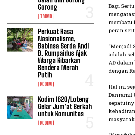
Bagi Sert
Gorong
mengatasi
TMMD
membatu P
peran ser
Perkuat Rasa
Nasionalisme,
Babinsa Serda Andi
“Menjadi 
B. Rumpaidus Ajak
adalah se
Warga Kibarkan
AD dalam 
Bendera Merah
dengan Ra
Putih
KODIM
Hal ini se
Danramil 
Kodim 1620/Loteng
sepatutny
Gelar Jum’at Berkah
kehadiran
untuk Komunitas
masyarak
KODIM