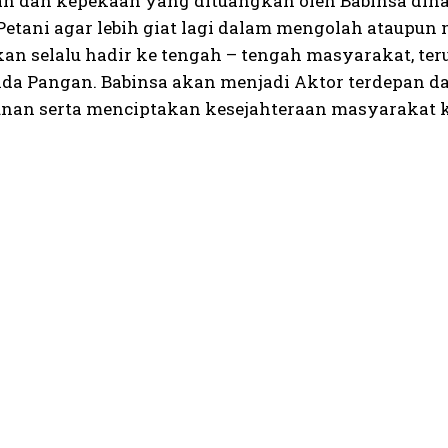
an dan kepekaan yang dituangkan oleh Babinsa di
 Petani agar lebih giat lagi dalam mengolah ataup
kan selalu hadir ke tengah – tengah masyarakat, t
a Pangan. Babinsa akan menjadi Aktor terdepan 
an serta menciptakan kesejahteraan masyarakat k