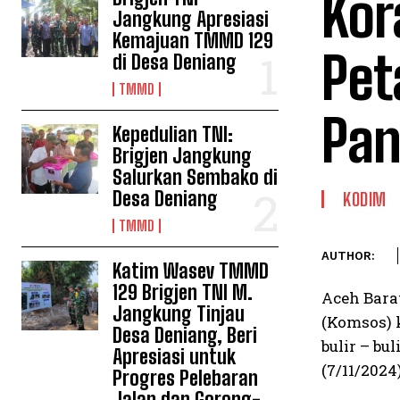
Kor
Jangkung Apresiasi
Kemajuan TMMD 129
Pet
di Desa Deniang
TMMD
Pan
Kepedulian TNI:
Brigjen Jangkung
Salurkan Sembako di
Desa Deniang
KODIM
TMMD
AUTHOR:
Katim Wasev TMMD
129 Brigjen TNI M.
Aceh Bara
Jangkung Tinjau
(Komsos) 
Desa Deniang, Beri
bulir – b
Apresiasi untuk
(7/11/2024
Progres Pelebaran
Jalan dan Gorong-