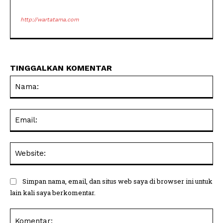
http://wartatama.com
TINGGALKAN KOMENTAR
Na
Ema
Web
Simpan nama, email, dan situs web saya di browser ini untuk
lain kali saya berkomentar.