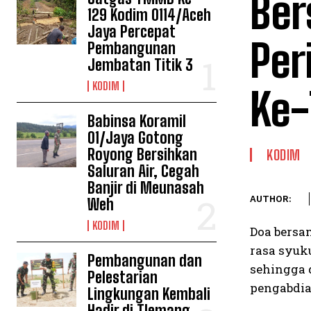
Ber
129 Kodim 0114/Aceh
Jaya Percepat
Per
Pembangunan
Jembatan Titik 3
KODIM
Ke-
Babinsa Koramil
01/Jaya Gotong
Royong Bersihkan
KODIM
Saluran Air, Cegah
Banjir di Meunasah
AUTHOR:
Weh
KODIM
Doa bersa
rasa syuku
Pembangunan dan
sehingga 
Pelestarian
pengabdia
Lingkungan Kembali
Hadir di Tlemang