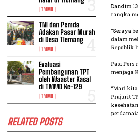
Dandim 13
TMMD
rangka me
TNI dan Pemda
“Seraya b
Adakan Pasar Murah
di Desa Tlemang
dalam mel
Republik 
TMMD
Pasi Pers
Evaluasi
Pembangunan TPT
menjaga K
oleh Waaster Kasal
di TMMD Ke-129
“Mari kit
TMMD
Prajurit 
kesehatan
perdamaia
RELATED POSTS