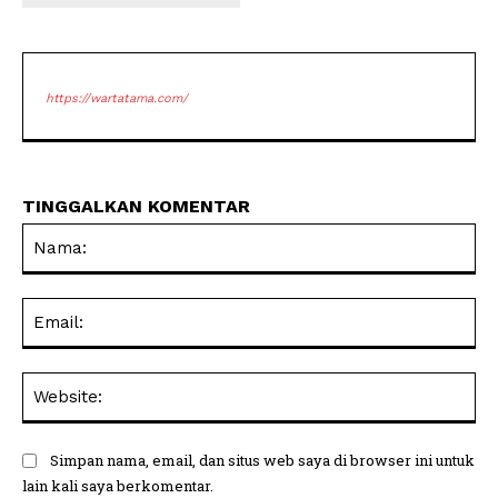
https://wartatama.com/
TINGGALKAN KOMENTAR
Na
Ema
Web
Simpan nama, email, dan situs web saya di browser ini untuk
lain kali saya berkomentar.