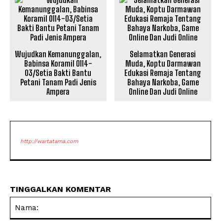
Wujudkan Kemanunggalan,
Selamatkan Generasi
Babinsa Koramil 0114-
Muda, Koptu Darmawan
03/Setia Bakti Bantu
Edukasi Remaja Tentang
Petani Tanam Padi Jenis
Bahaya Narkoba, Game
Ampera
Online Dan Judi Online
http://wartatama.com
TINGGALKAN KOMENTAR
Na