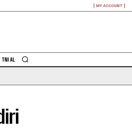
MY ACCOUNT
TNI AL
iri