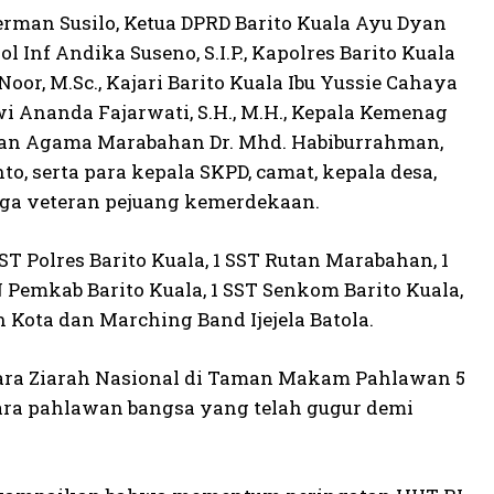
erman Susilo, Ketua DPRD Barito Kuala Ayu Dyan
l Inf Andika Suseno, S.I.P., Kapolres Barito Kuala
i Noor, M.Sc., Kajari Barito Kuala Ibu Yussie Cahaya
wi Ananda Fajarwati, S.H., M.H., Kepala Kemenag
dilan Agama Marabahan Dr. Mhd. Habiburrahman,
to, serta para kepala SKPD, camat, kepala desa,
gga veteran pejuang kemerdekaan.
SST Polres Barito Kuala, 1 SST Rutan Marabahan, 1
SN Pemkab Barito Kuala, 1 SST Senkom Barito Kuala,
 Kota dan Marching Band Ijejela Batola.
cara Ziarah Nasional di Taman Makam Pahlawan 5
ra pahlawan bangsa yang telah gugur demi