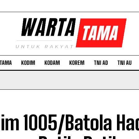
TAMA
KODIM
KODAM
KOREM
TNI AD
TNI AU
im 1005/Batola Had