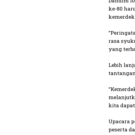
Dandim 10
ke-80 har
kemerdeka
“Peringat
rasa syuk
yang terba
Lebih lan
tantanga
“Kemerdek
melanjutk
kita dapa
Upacara p
peserta da