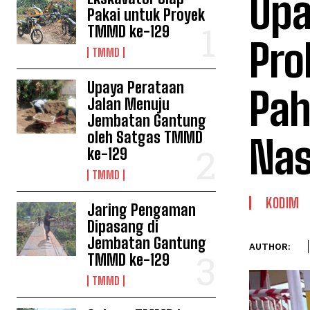
Upa
Pakai untuk Proyek
TMMD ke-129
Pro
TMMD
Upaya Perataan
Pah
Jalan Menuju
Jembatan Gantung
oleh Satgas TMMD
Nas
ke-129
TMMD
KODIM
Jaring Pengaman
Dipasang di
Jembatan Gantung
AUTHOR:
TMMD ke-129
TMMD