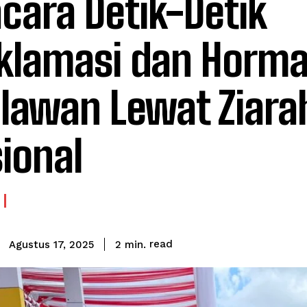
cara Detik-Detik
klamasi dan Horma
lawan Lewat Ziara
ional
read
2
min.
Agustus 17, 2025