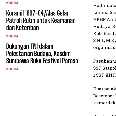
KODIM
Hadir dal
Koramil 1607-04/Alas Gelar
Liliana Sa
AKBP Anib 
Patroli Rutin untuk Keamanan
Hudaya, S
dan Keteriban
Kab. Bari
KODIM
S.H.I., M.
Dukungan TNI dalam
organisas
Pelestarian Budaya, Kasdim
Sumbawa Buka Festival Paroso
Pasukan up
SST Satpol
KODIM
1 SST KNPI
Usai pela
Desember 
kemerdek