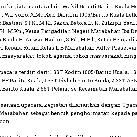
am kegiatan antara lain Wakil Bupati Barito Kuala H
ri Wiryono, A.Md.Keb., Dandim 1005/Barito Kuala Letko
Bastian, S.I.K., M.H., Sekda Batola Ir. H. Zulkipli Yad
.H., M.Kn., Ketua Pengadilan Negeri Marabahan Ibu D
to Kuala H. Anwar Hadimi, S.Pd., M.Pd., Ketua Penga
Sy., Kepala Rutan Kelas II B Marabahan Adhy Prasetyan
i masyarakat, tokoh agama, tokoh masyarakat, hin
acara terdiri dari: 1 SST Kodim 1005/Barito Kuala, 1 
 PP Barito Kuala, 1 SST Dishub Barito Kuala, 2 SST A
 Barito Kuala, 2 SST Pelajar se-Kecamatan Marabahan
ksanaan upacara, kegiatan dilanjutkan dengan Upa
Marabahan sebagai bentuk penghormatan kepada pa
aan.