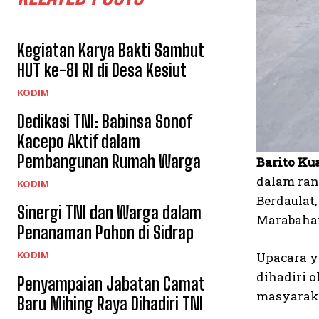
Kegiatan Karya Bakti Sambut
HUT ke-81 RI di Desa Kesiut
KODIM
Dedikasi TNI: Babinsa Sonof
Kacepo Aktif dalam
Pembangunan Rumah Warga
Barito Ku
dalam ran
KODIM
Berdaulat
Sinergi TNI dan Warga dalam
Marabahan
Penanaman Pohon di Sidrap
KODIM
Upacara ya
dihadiri 
Penyampaian Jabatan Camat
masyarakat
Baru Mihing Raya Dihadiri TNI