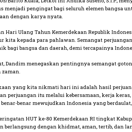
05/Barito Kuala, Letkol Inf Andika Suseno, S.I.P.
us menjadi pengingat bagi seluruh elemen bangsa u
an dengan karya nyata.
an Hari Ulang Tahun Kemerdekaan Republik Indonesia
ur kita kepada para pahlawan. Semangat perjuangan 
ik bagi bangsa dan daerah, demi tercapainya Indone
jut, Dandim menegaskan pentingnya semangat goton
n zaman.
aan yang kita nikmati hari ini adalah hasil perjuan
an perjuangan itu melalui kebersamaan, kerja keras,
t benar-benar mewujudkan Indonesia yang berdaulat,
eringatan HUT ke-80 Kemerdekaan RI tingkat Kabupate
n berlangsung dengan khidmat, aman, tertib, dan lanc