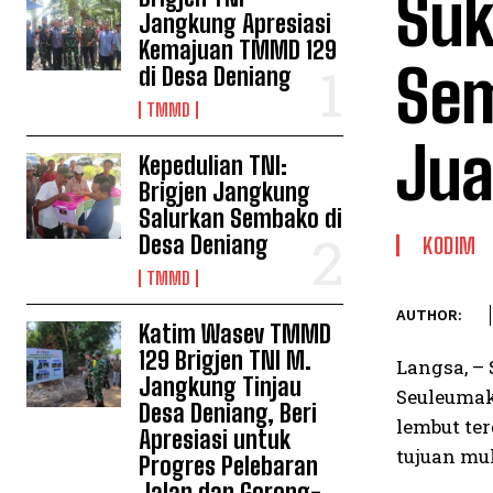
Suk
Jangkung Apresiasi
Kemajuan TMMD 129
Sem
di Desa Deniang
TMMD
Jua
Kepedulian TNI:
Brigjen Jangkung
Salurkan Sembako di
Desa Deniang
KODIM
TMMD
AUTHOR:
Katim Wasev TMMD
129 Brigjen TNI M.
Langsa, –
Jangkung Tinjau
Seuleumak
Desa Deniang, Beri
lembut te
Apresiasi untuk
tujuan mu
Progres Pelebaran
Jalan dan Gorong-