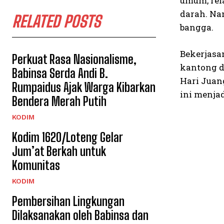
umum, rel
darah. Na
RELATED POSTS
bangga.
Bekerjasa
Perkuat Rasa Nasionalisme,
kantong d
Babinsa Serda Andi B.
Hari Juan
Rumpaidus Ajak Warga Kibarkan
ini menja
Bendera Merah Putih
KODIM
Kodim 1620/Loteng Gelar
Jum’at Berkah untuk
Komunitas
KODIM
Pembersihan Lingkungan
Dilaksanakan oleh Babinsa dan