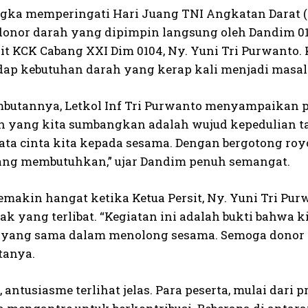
gka memperingati Hari Juang TNI Angkatan Darat (
onor darah yang dipimpin langsung oleh Dandim 0104/
sit KCK Cabang XXI Dim 0104, Ny. Yuni Tri Purwanto.
dap kebutuhan darah yang kerap kali menjadi masala
butannya, Letkol Inf Tri Purwanto menyampaikan pe
ah yang kita sumbangkan adalah wujud kepedulian t
ata cinta kita kepada sesama. Dengan bergotong roy
ng membutuhkan,” ujar Dandim penuh semangat.
emakin hangat ketika Ketua Persit, Ny. Yuni Tri Pu
ak yang terlibat. “Kegiatan ini adalah bukti bahwa 
yang sama dalam menolong sesama. Semoga donor da
tanya.
, antusiasme terlihat jelas. Para peserta, mulai dari