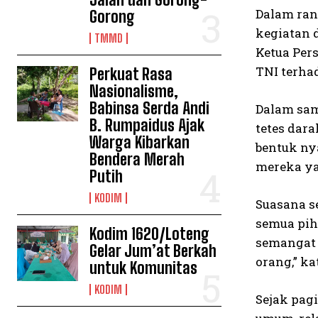
Dalam ran
Gorong
kegiatan d
TMMD
Ketua Per
TNI terha
Perkuat Rasa
Nasionalisme,
Babinsa Serda Andi
Dalam sam
B. Rumpaidus Ajak
tetes dar
Warga Kibarkan
bentuk ny
Bendera Merah
mereka ya
Putih
KODIM
Suasana s
semua pih
Kodim 1620/Loteng
semangat 
Gelar Jum’at Berkah
orang,” ka
untuk Komunitas
KODIM
Sejak pagi