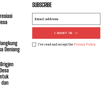
SUBSCRIBE
resiasi
Desa
I WANT IN
 Jangkung
I've read and accept the
Privacy Policy
.
sa Deniang
Brigjen
 Desa
untuk
n dan