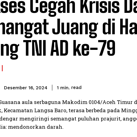
ses Cegah Krisis D
angat Juang di Ha
ng TNI AD ke-79
read
1
min.
Desember 16, 2024
 Suasana aula serbaguna Makodim 0104/Aceh Timur d
, Kecamatan Langsa Baro, terasa berbeda pada Minggu
rdengar mengiringi semangat puluhan prajurit, ang
lia: mendonorkan darah.