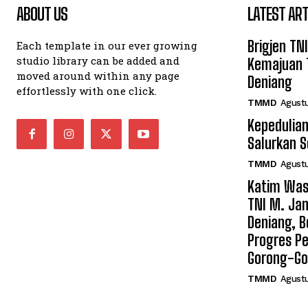
ABOUT US
LATEST ART
Brigjen TN
Each template in our ever growing
studio library can be added and
Kemajuan 
moved around within any page
Deniang
effortlessly with one click.
TMMD
Agustu
Kepedulian
Salurkan 
TMMD
Agustu
Katim Was
TNI M. Jan
Deniang, B
Progres Pe
Gorong-Go
TMMD
Agustu