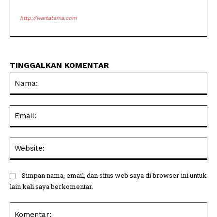
http://wartatama.com
TINGGALKAN KOMENTAR
Na
Ema
Web
Simpan nama, email, dan situs web saya di browser ini untuk
lain kali saya berkomentar.