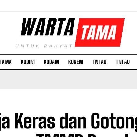
TAMA
KODIM
KODAM
KOREM
TNI AD
TNI AU
ja Keras dan Goton