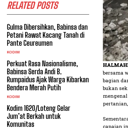
RELATED POSTS
Gulma Dibersihkan, Babinsa dan
Petani Rawat Kacang Tanah di
Pante Ceureumen
KODIM
Perkuat Rasa Nasionalisme,
HALMAHE
Babinsa Serda Andi B.
bersama w
Rumpaidus Ajak Warga Kibarkan
bagian da
Bendera Merah Putih
bukan sek
mengenal 
KODIM
pertanian
Kodim 1620/Loteng Gelar
Jum’at Berkah untuk
Sementara
Komunitas
capaian in