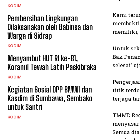
KODIM
Kami teru
Pembersihan Lingkungan
membukti
Dilaksanakan oleh Babinsa dan
memiliki,
Warga di Sidrap
KODIM
Untuk seke
Bak Penam
Menyambut HUT RI ke-81,
selesai” uj
Koramil Tewah Latih Paskibraka
KODIM
Pengerjaa
Kegiatan Sosial DPP BMWI dan
titik terd
Kasdim di Sumbawa, Sembako
terjaga t
untuk Santri
TMMD Regu
KODIM
menyasar 
Semua dia