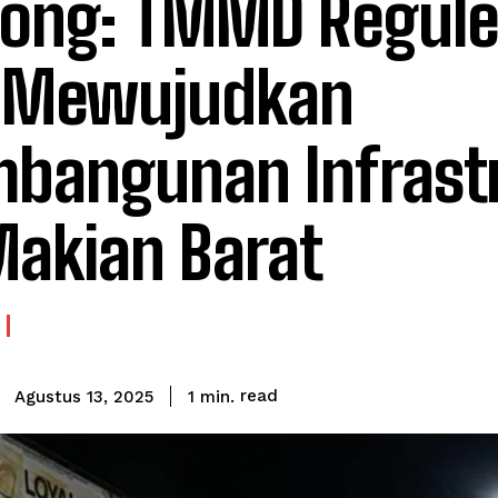
ong: TMMD Regule
 Mewujudkan
bangunan Infrast
Makian Barat
read
1
min.
Agustus 13, 2025