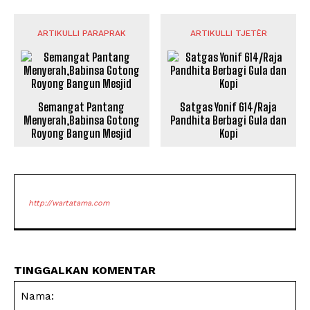
ARTIKULLI PARAPRAK
ARTIKULLI TJETËR
Semangat Pantang
Satgas Yonif 614/Raja
Menyerah,Babinsa Gotong
Pandhita Berbagi Gula dan
Royong Bangun Mesjid
Kopi
http://wartatama.com
TINGGALKAN KOMENTAR
Na