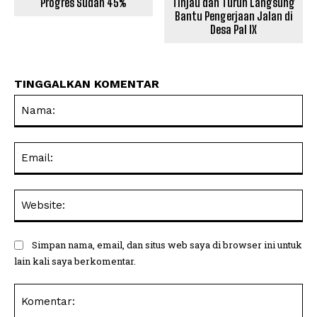
Progres Sudah 45%
Tinjau dan Turun Langsung
Bantu Pengerjaan Jalan di
Desa Pal IX
TINGGALKAN KOMENTAR
Na
Ema
Web
Simpan nama, email, dan situs web saya di browser ini untuk
lain kali saya berkomentar.