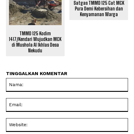
Satgas TMMD 125 Cat MCK
Pura Demi Kebersihan dan
Kenyamanan Warga
TMMD 125 Kodim
1417/Kendari Wujudkan MCK
di Mushola Al Ikhlas Desa
Nekudu
TINGGALKAN KOMENTAR
Na
Ema
Web