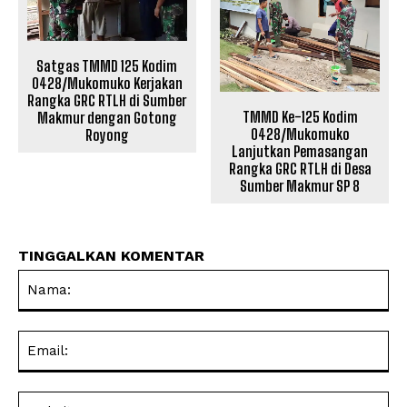
Satgas TMMD 125 Kodim
0428/Mukomuko Kerjakan
Rangka GRC RTLH di Sumber
TMMD Ke-125 Kodim
Makmur dengan Gotong
0428/Mukomuko
Royong
Lanjutkan Pemasangan
Rangka GRC RTLH di Desa
Sumber Makmur SP 8
TINGGALKAN KOMENTAR
Na
Ema
Web