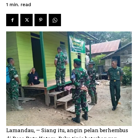
read
1
min.
Lamandau, — Siang itu, angin pelan berhembus