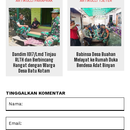
ARTIKULLI PARAPRAK
ARTIKULLI TJETËR
Dandim 1017/Lmd Tinjau
Babinsa Desa Buahan
RLTH dan Berbincang
Melayat ke Rumah Duka
Hangat dengan Warga
Bendesa Adat Binyan
Desa Batu Kotam
TINGGALKAN KOMENTAR
Na
Ema