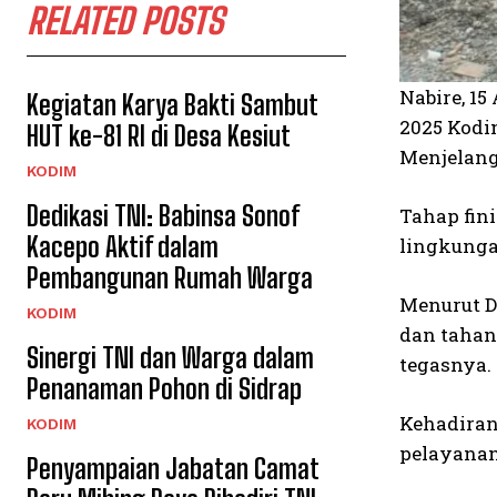
RELATED POSTS
Nabire, 1
Kegiatan Karya Bakti Sambut
2025 Kodi
HUT ke-81 RI di Desa Kesiut
Menjelang 
KODIM
Dedikasi TNI: Babinsa Sonof
Tahap fin
Kacepo Aktif dalam
lingkunga
Pembangunan Rumah Warga
Menurut D
KODIM
dan tahan
Sinergi TNI dan Warga dalam
tegasnya.
Penanaman Pohon di Sidrap
Kehadiran 
KODIM
pelayanan
Penyampaian Jabatan Camat