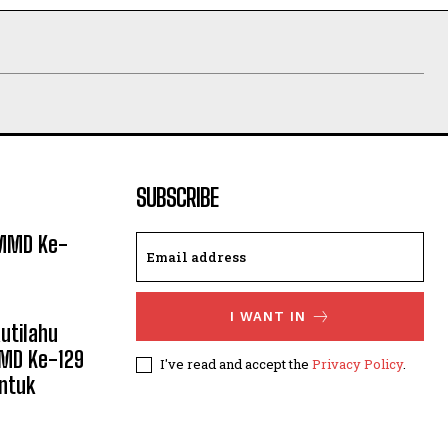
SUBSCRIBE
TMMD Ke-
I WANT IN
utilahu
MMD Ke-129
I've read and accept the
Privacy Policy
.
ntuk