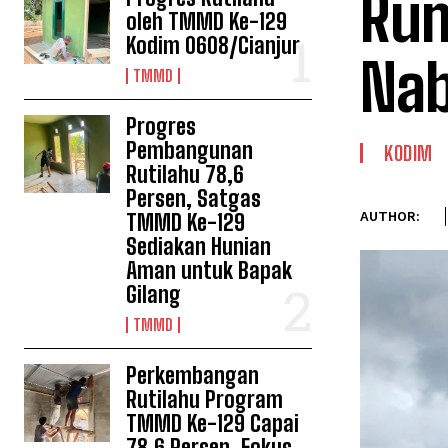
Rum
oleh TMMD Ke-129
Kodim 0608/Cianjur
Nab
TMMD
Progres
Pembangunan
KODIM
Rutilahu 78,6
Persen, Satgas
TMMD Ke-129
AUTHOR:
Sediakan Hunian
Aman untuk Bapak
Gilang
TMMD
Perkembangan
Rutilahu Program
TMMD Ke-129 Capai
78,6 Persen, Fokus