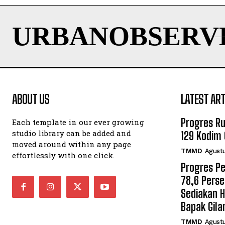
URBANOBSERV
ABOUT US
LATEST ART
Progres R
Each template in our ever growing
studio library can be added and
129 Kodim 
moved around within any page
TMMD
Agustu
effortlessly with one click.
Progres P
78,6 Pers
Sediakan 
Bapak Gila
TMMD
Agustu