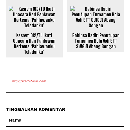
Kasrem 012/TU Ikuti
Babinsa Hadiri Penutupan
Upacara Hari Pahlawan
Turnamen Bola Voli STT
Bertema ‘Pahlawanku
SWGW Abang Songan
Teladanku’
http://wartatama.com
TINGGALKAN KOMENTAR
Na