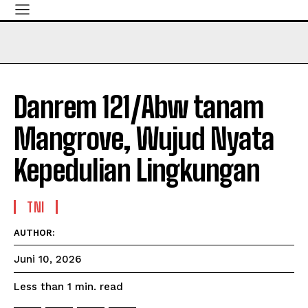
Danrem 121/Abw tanam
Mangrove, Wujud Nyata
Kepedulian Lingkungan
TNI
AUTHOR:
Juni 10, 2026
read
Less than 1
min.