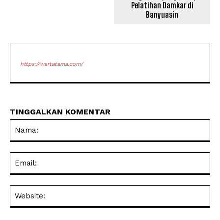
Pelatihan Damkar di
Banyuasin
https://wartatama.com/
TINGGALKAN KOMENTAR
Na
Ema
Web