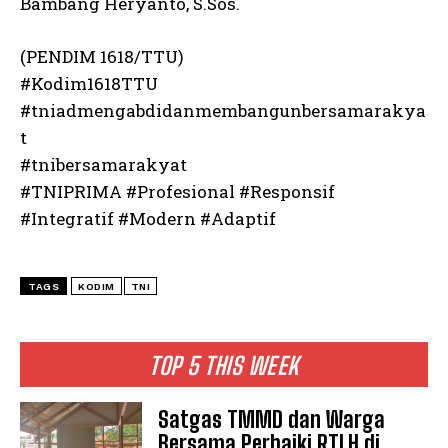
Bambang Heryanto, S.Sos.
(PENDIM 1618/TTU)
#Kodim1618TTU
#tniadmengabdidanmembangunbersamarakya
t
#tnibersamarakyat
#TNIPRIMA #Profesional #Responsif
#Integratif #Modern #Adaptif
TAGS
KODIM
TNI
TOP 5 THIS WEEK
Satgas TMMD dan Warga
Bersama Perbaiki RTLH di