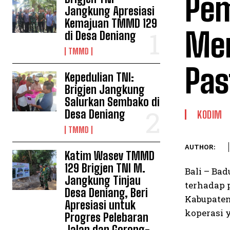
Pem
Jangkung Apresiasi
Kemajuan TMMD 129
Mer
di Desa Deniang
TMMD
Pas
Kepedulian TNI:
Brigjen Jangkung
Salurkan Sembako di
Desa Deniang
KODIM
TMMD
AUTHOR:
Katim Wasev TMMD
129 Brigjen TNI M.
Bali – Ba
Jangkung Tinjau
terhadap 
Desa Deniang, Beri
Kabupaten
Apresiasi untuk
koperasi 
Progres Pelebaran
Jalan dan Gorong-