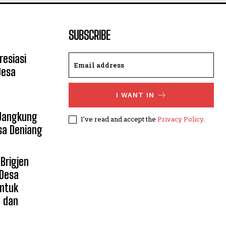
SUBSCRIBE
resiasi
Desa
I WANT IN
 Jangkung
I've read and accept the
Privacy Policy
.
sa Deniang
Brigjen
 Desa
untuk
n dan