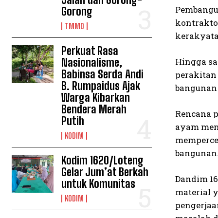
Pembangun
Gorong
kontrakto
TMMD
kerakyata
Perkuat Rasa
Nasionalisme,
Hingga sa
Babinsa Serda Andi
perakitan
B. Rumpaidus Ajak
bangunan 
Warga Kibarkan
Bendera Merah
Rencana p
Putih
ayam meng
KODIM
mempercep
bangunan
Kodim 1620/Loteng
Gelar Jum’at Berkah
Dandim 16
untuk Komunitas
material 
KODIM
pengerjaa