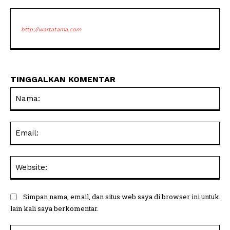
http://wartatama.com
TINGGALKAN KOMENTAR
Na
Ema
Web
Simpan nama, email, dan situs web saya di browser ini untuk
lain kali saya berkomentar.