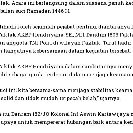
kfak. Acara ini berlangsung dalam suasana penuh k
bulan suci Ramadan 1446 H.
dihadiri oleh sejumlah pejabat penting, diantaranya
Fakfak AKBP Hendriyana, SE., MH, Dandim 1803 Fakfa
n anggota TNI-Polri di wilayah Fakfak. Turut hadir 
hangatnya kebersamaan dalam kegiatan tersebut.
Fakfak AKBP Hendriyana dalam sambutannya menya
olri sebagai garda terdepan dalam menjaga keamana
suci ini, kita bersama-sama menjaga stabilitas keama
 solid dan tidak mudah terpecah belah,” ujarnya.
 itu, Danrem 182/JO Kolonel Inf Aswin Kartawijay
u upaya untuk mempererat hubungan baik antara kedu