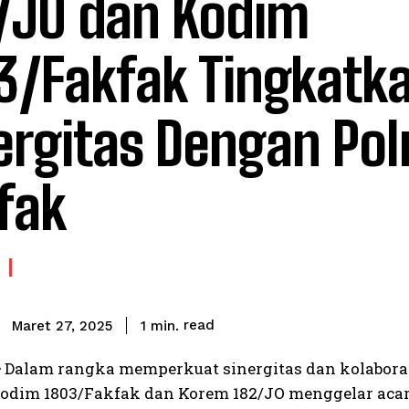
/JO dan Kodim
3/Fakfak Tingkatk
ergitas Dengan Pol
fak
read
1
min.
Maret 27, 2025
–
Dalam rangka memperkuat sinergitas dan kolaborasi 
odim 1803/Fakfak dan Korem 182/JO menggelar acara 