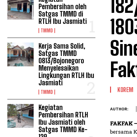
182
Pembersihan oleh
Satgas TMMD di
180
RTLH Ibu Jasmiati
TMMD
Sin
Kerja Sama Solid,
Satgas TMMD
0813/Bojonegoro
Fak
Menyelesaikan
Lingkungan RTLH Ibu
Jasmiati
KOREM
TMMD
Kegiatan
AUTHOR:
Pembersihan RTLH
Ibu Jasmiati oleh
FAKFAK 
Satgas TMMD Ke-
bersama K
129