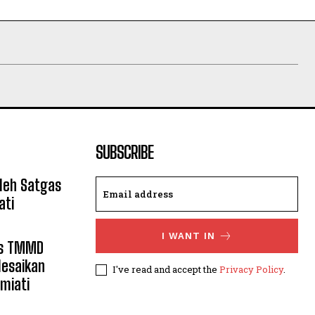
SUBSCRIBE
leh Satgas
ati
I WANT IN
as TMMD
lesaikan
I've read and accept the
Privacy Policy
.
miati