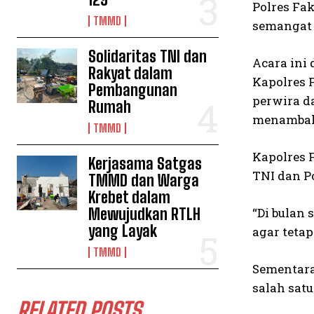
Polres Fa
TMMD
semangat 
Solidaritas TNI dan
Acara ini 
Rakyat dalam
Kapolres 
Pembangunan
perwira da
Rumah
menambah 
TMMD
Kapolres 
Kerjasama Satgas
TNI dan P
TMMD dan Warga
Krebet dalam
Mewujudkan RTLH
“Di bulan 
yang Layak
agar tetap
TMMD
Sementara
salah sat
RELATED POSTS