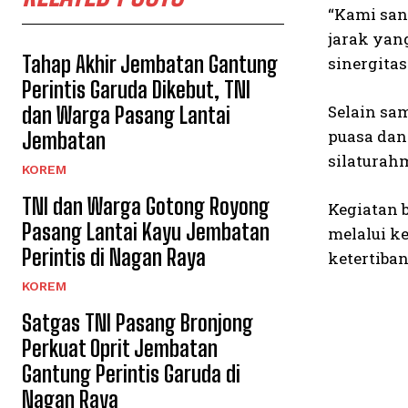
“Kami san
jarak yan
Tahap Akhir Jembatan Gantung
sinergitas
Perintis Garuda Dikebut, TNI
Selain sam
dan Warga Pasang Lantai
puasa dan
Jembatan
silaturah
KOREM
TNI dan Warga Gotong Royong
Kegiatan 
Pasang Lantai Kayu Jembatan
melalui k
Perintis di Nagan Raya
ketertiban
KOREM
Satgas TNI Pasang Bronjong
Perkuat Oprit Jembatan
Gantung Perintis Garuda di
Nagan Raya