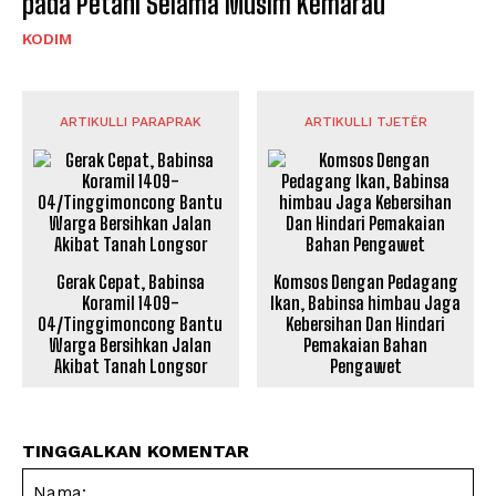
pada Petani Selama Musim Kemarau
KODIM
ARTIKULLI PARAPRAK
ARTIKULLI TJETËR
Gerak Cepat, Babinsa
Komsos Dengan Pedagang
Koramil 1409-
Ikan, Babinsa himbau Jaga
04/Tinggimoncong Bantu
Kebersihan Dan Hindari
Warga Bersihkan Jalan
Pemakaian Bahan
Akibat Tanah Longsor
Pengawet
TINGGALKAN KOMENTAR
Na