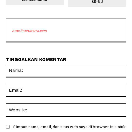
ke-80
http://wartatama.com
TINGGALKAN KOMENTAR
Na
Ema
Web
Simpan nama, email, dan situs web saya di browser ini untuk