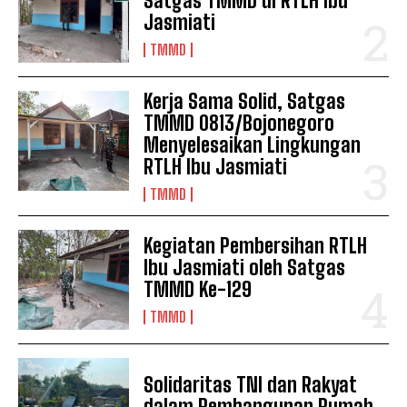
Satgas TMMD di RTLH Ibu
Jasmiati
TMMD
Kerja Sama Solid, Satgas
TMMD 0813/Bojonegoro
Menyelesaikan Lingkungan
RTLH Ibu Jasmiati
TMMD
Kegiatan Pembersihan RTLH
Ibu Jasmiati oleh Satgas
TMMD Ke-129
TMMD
Solidaritas TNI dan Rakyat
dalam Pembangunan Rumah