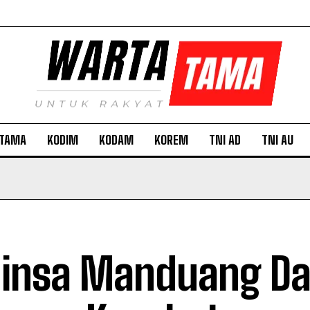
TAMA
KODIM
KODAM
KOREM
TNI AD
TNI AU
insa Manduang Da