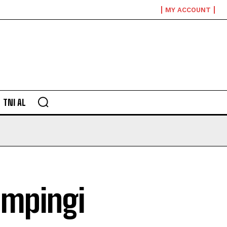
MY ACCOUNT
TNI AL
mpingi