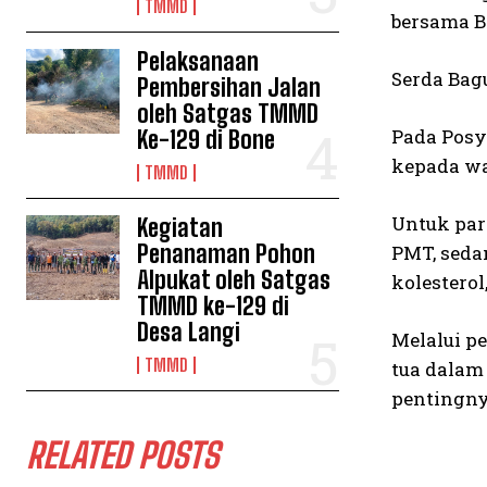
TMMD
bersama 
Pelaksanaan
Serda Bag
Pembersihan Jalan
oleh Satgas TMMD
Pada Posy
Ke-129 di Bone
kepada wa
TMMD
Untuk par
Kegiatan
Penanaman Pohon
PMT, seda
Alpukat oleh Satgas
kolesterol
TMMD ke-129 di
Desa Langi
Melalui p
TMMD
tua dalam
pentingny
RELATED POSTS