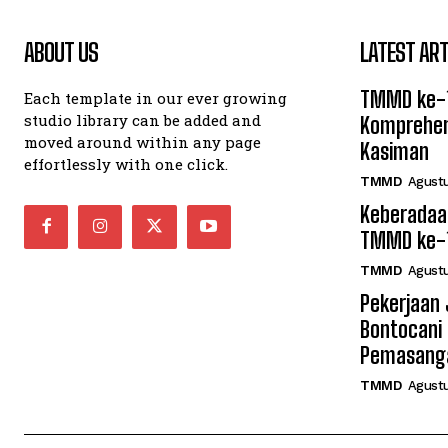
ABOUT US
LATEST ART
TMMD ke-1
Each template in our ever growing
studio library can be added and
Komprehen
moved around within any page
Kasiman
effortlessly with one click.
TMMD
Agustu
Keberadaan
TMMD ke-1
TMMD
Agustu
Pekerjaan
Bontocani
Pemasanga
TMMD
Agustu