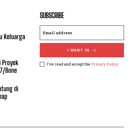
SUBSCRIBE
u Keluarga
I WANT IN
i Proyek
I've read and accept the
Privacy Policy
.
07/Bone
tung di
hap