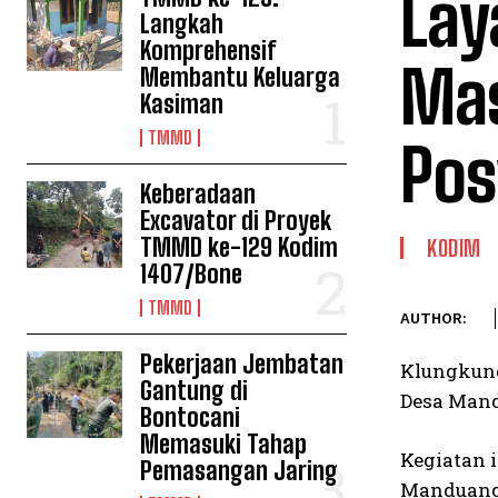
Lay
Langkah
Komprehensif
Mas
Membantu Keluarga
Kasiman
TMMD
Pos
Keberadaan
Excavator di Proyek
TMMD ke-129 Kodim
KODIM
1407/Bone
TMMD
AUTHOR:
Pekerjaan Jembatan
Klungkung
Gantung di
Desa Mand
Bontocani
Memasuki Tahap
Kegiatan 
Pemasangan Jaring
Manduang,