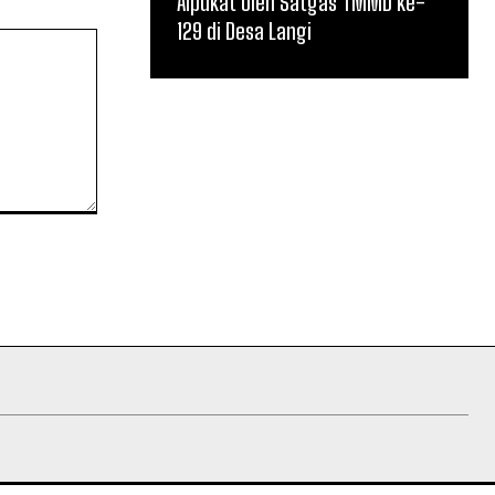
Alpukat oleh Satgas TMMD ke-
129 di Desa Langi