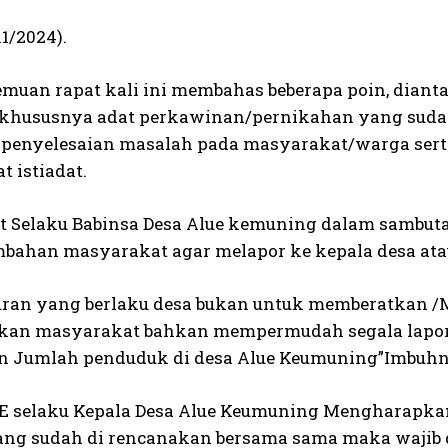
11/2024).
emuan rapat kali ini membahas beberapa poin, dianta
hususnya adat perkawinan/pernikahan yang sudah
penyelesaian masalah pada masyarakat/warga serta
t istiadat.
t Selaku Babinsa Desa Alue kemuning dalam sambutan
bahan masyarakat agar melapor ke kepala desa atau
uran yang berlaku desa bukan untuk memberatkan /
kan masyarakat bahkan mempermudah segala lapo
n Jumlah penduduk di desa Alue Keumuning”Imbuhn
S,E selaku Kepala Desa Alue Keumuning Mengharapk
ang sudah di rencanakan bersama sama maka wajib dit