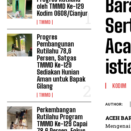
Bar
oleh TMMD Ke-129
Kodim 0608/Cianjur
Ser
TMMD
Progres
Aca
Pembangunan
Rutilahu 78,6
Persen, Satgas
ist
TMMD Ke-129
Sediakan Hunian
Aman untuk Bapak
Gilang
KODIM
TMMD
AUTHOR:
Perkembangan
Rutilahu Program
ACEH BAR
TMMD Ke-129 Capai
Mengenai 
78,6 Persen, Fokus