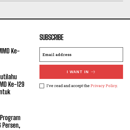
SUBSCRIBE
TMMD Ke-
I WANT IN
utilahu
MMD Ke-129
I've read and accept the
Privacy Policy
.
ntuk
 Program
 Persen,