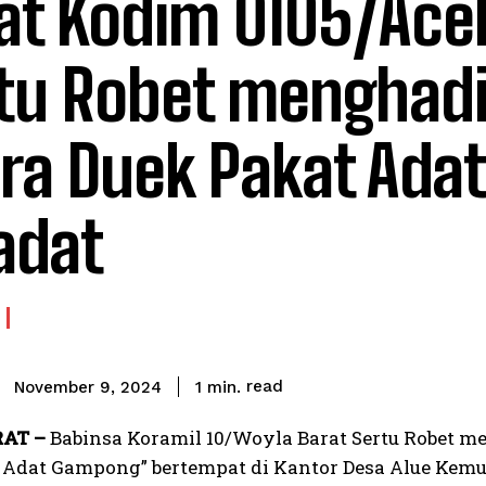
at Kodim 0105/Aceh
tu Robet menghadi
ra Duek Pakat Adat
iadat
read
1
min.
November 9, 2024
AT –
Babinsa Koramil 10/Woyla Barat Sertu Robet m
Adat Gampong” bertempat di Kantor Desa Alue Kem