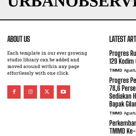
URBANOBSERV
ABOUT US
LATEST ART
Progres R
Each template in our ever growing
studio library can be added and
129 Kodim 
moved around within any page
TMMD
Agustu
effortlessly with one click.
Progres P
78,6 Pers
Sediakan 
Bapak Gila
TMMD
Agustu
Perkemban
TMMD Ke-1