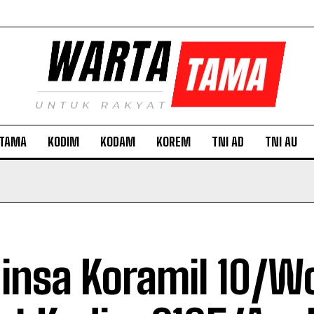
TAMA
KODIM
KODAM
KOREM
TNI AD
TNI AU
insa Koramil 10/W