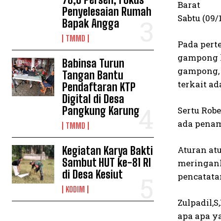
Barat
Penyelesaian Rumah
Sabtu (09/
Bapak Angga
TMMD
Pada pert
gampong k
Babinsa Turun
gampong, 
Tangan Bantu
terkait ada
Pendaftaran KTP
Digital di Desa
Pangkung Karung
Sertu Robe
ada penam
TMMD
Kegiatan Karya Bakti
Aturan at
Sambut HUT ke-81 RI
meringan
di Desa Kesiut
pencatata
KODIM
Zulpadil,
apa apa y